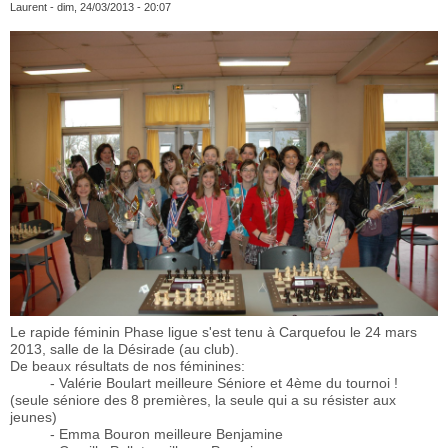
Laurent
- dim, 24/03/2013 - 20:07
Le rapide féminin Phase ligue s'est tenu à Carquefou le 24 mars
2013, salle de la Désirade (au club).
De beaux résultats de nos féminines:
- Valérie Boulart meilleure Séniore et 4ème du tournoi !
(seule séniore des 8 premières, la seule qui a su résister aux
jeunes)
- Emma Bouron meilleure Benjamine