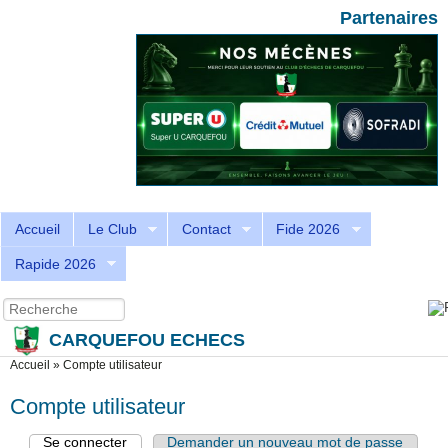
Aller au contenu principal
Skip to search
Partenaires
Accueil
Le Club
Contact
Fide 2026
Rapide 2026
Recherche
Formulaire de recherche
CARQUEFOU ECHECS
Vous êtes ici
Accueil
»
Compte utilisateur
Compte utilisateur
Se connecter
(onglet actif)
Demander un nouveau mot de passe