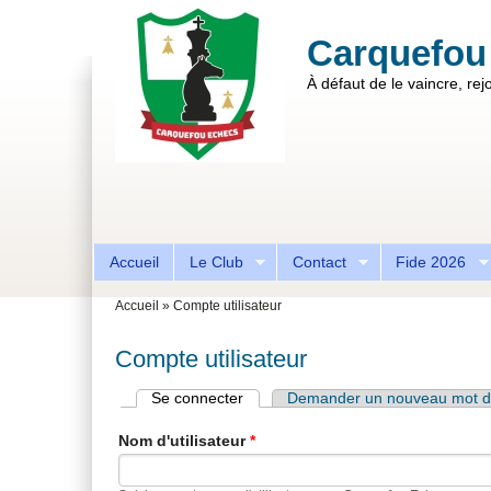
Aller au contenu principal
Skip to search
Carquefou
À défaut de le vaincre, rejo
Formulaire de recherche
Accueil
Le Club
Contact
Fide 2026
Vous êtes ici
Accueil
»
Compte utilisateur
Compte utilisateur
Se connecter
(onglet actif)
Demander un nouveau mot d
Onglets principaux
Nom d'utilisateur
*