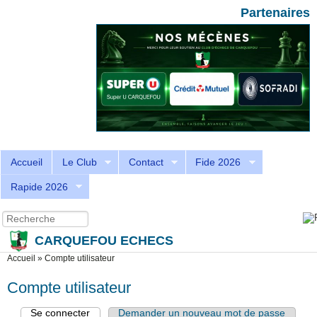
Aller au contenu principal
Skip to search
Partenaires
Accueil
Le Club
Contact
Fide 2026
Rapide 2026
Recherche
Formulaire de recherche
CARQUEFOU ECHECS
Vous êtes ici
Accueil
»
Compte utilisateur
Compte utilisateur
Se connecter
(onglet actif)
Demander un nouveau mot de passe